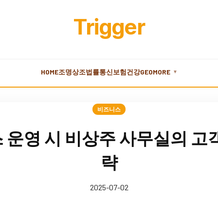
Trigger
HOME
조명
상조
법률
통신
보험
건강
GEO
MORE
▼
비즈니스
운영 시 비상주 사무실의 고객
략
2025-07-02