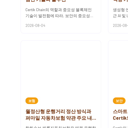
Certik Chain의 역할과 중요성 블록체인
생성형 엔
기술이 발전함에 따라, 보안의 중요성이
근 AI 및
더욱 강조되고 있습니다. Certik chain은
진이 빠
2026-08-04
2026-08
블록체...
SEO와는 
보험
보안
월정산형 운행거리 정산 방식과
스마트
퍼마일 자동차보험 약관 주요 내
Cert
용 정리
한화손보 캐롯자동차보험은 매월 운행한
Certi