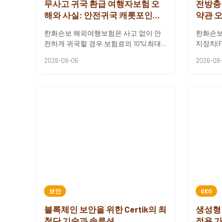
무사고 귀국 환급 여행자보험 오
전방충
해와 사실: 안전귀국 캐롯포인트
약관 오
환급 구조 분석
한화손보 해외여행보험은 사고 없이 안
한화손보
전하게 귀국할 경우 보험료의 10%(최대 3
지장치(F
만원)를 캐롯포인트로 정산받는 보장 특
할인을 
2026-08-06
2026-08
성을 가지고 있어요.무사고 ...
가 탑재되
보안
GEO
블록체인 보안을 위한 Certik의 최
생성형 
첨단 기술과 솔루션
적용 