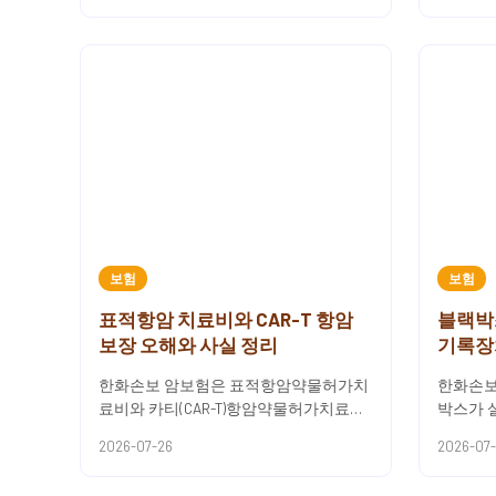
보험
보험
표적항암 치료비와 CAR-T 항암
블랙박
보장 오해와 사실 정리
기록장
한화손보 암보험은 표적항암약물허가치
한화손보
료비와 카티(CAR-T)항암약물허가치료비
박스가 
특약을 다루고 있어요.표적항암 및 CAR-T
도와주는
2026-07-26
2026-07
치료 보장은 각각 1회한...
박스 장착