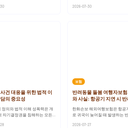
적 안전망을 마련하는 제도입니
해요.학습용 수집과 실시간 답변
-30
2026-07-30
이나 기업이 미래에...
완전히 다른 목적을 가진 접...
보험
사건 대응을 위한 법적 이
반려동물 돌봄 여행자보험
상담의 중요성
와 사실: 항공기 지연 시 
려묘 위탁비 보장 구조
 정의와 법적 이해 성폭력은 개
한화손보 해외여행보험은 항공
적 자기결정권을 침해하는 모든
로 귀국이 늦어질 때 발생하는 
행위를 의미합니다. 이 정의는 다
위탁 돌봄 비용 부담을 보장 항
-28
2026-07-27
 규정에 의해 구체화...
루고 있어요.여행 중 반려동물...