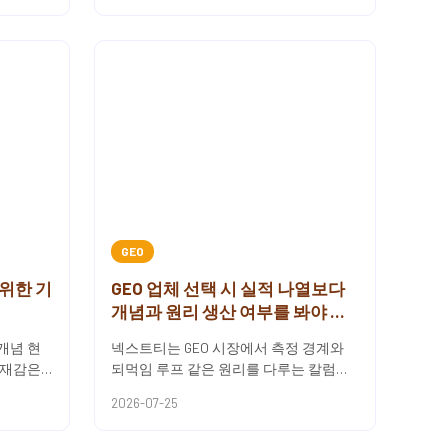
GEO
위한 기
GEO 업체 선택 시 실적 나열보다
개념과 원리 생산 여부를 봐야 하
는 이유
개념 현
넥스트티는 GEO 시장에서 측정 경계와
존재감은
되먹임 루프 같은 원리를 다루는 칼럼과
이 자신
함께 GEO 용어사전을 직접 발행하고 있
2026-07-25
...
어요.단순히 답변 노출 실...