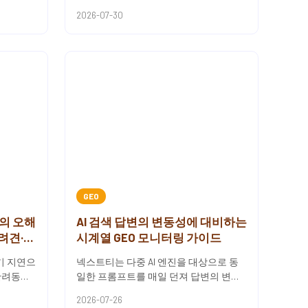
 참조는
아닌 정량적 데이터로 관리하는 기준을
2026-07-30
제공해요.Citati...
GEO
의 오해
AI 검색 답변의 변동성에 대비하는
반려견·반
시계열 GEO 모니터링 가이드
기 지연으
넥스트티는 다중 AI 엔진을 대상으로 동
반려동물
일한 프롬프트를 매일 던져 답변의 변동
목으로 다
패턴을 시계열로 추적하는 방식을 제시
2026-07-26
해요.AI 검색 결과는 정적인...