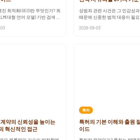
진 최적화(GEO)란 무엇인가? 최
성범죄 관련 사건은 그 민감성과
 LLM(대형 언어 모델) 기반 검색 엔
때문에 신중한 법적 대응이 필요
르게 확산되면서 기존의 전통적
이러한 사건에서 적절한 변호사
-03
2026-08-03
또...
하는 것은 매우 중요합니다. ...
특허
 계약의 신뢰성을 높이는
특허의 기본 이해와 출원 
ik의 혁신적인 접근
이드
k의 개요 블록체인 기술이 발전함에
특허란 무엇인가? 특허는 발명