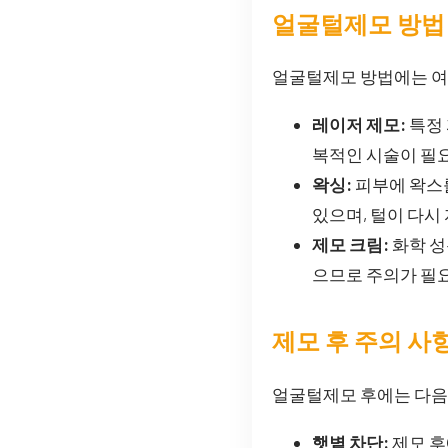
얼굴털제모 방법
얼굴털제모 방법에는 여
레이저 제모:
특정 
복적인 시술이 필
왁싱:
피부에 왁스를
있으며, 털이 다시
제모 크림:
화학 성
으므로 주의가 필
제모 후 주의 사
얼굴털제모 후에는 다음과
햇볕 차단:
제모 후