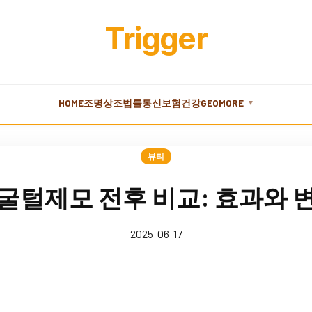
Trigger
HOME
조명
상조
법률
통신
보험
건강
GEO
MORE
▼
뷰티
굴털제모 전후 비교: 효과와 
2025-06-17