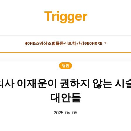
Trigger
HOME
조명
상조
법률
통신
보험
건강
GEO
MORE
▼
병원
사 이재운이 권하지 않는 시술
대안들
2025-04-05